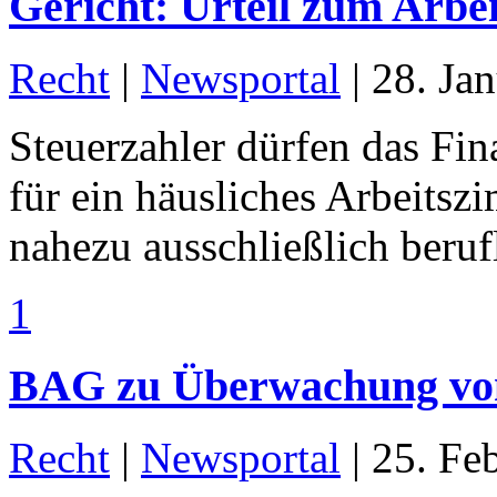
Gericht: Urteil zum Arbe
Recht
|
Newsportal
|
28. Ja
Steuerzahler dürfen das Fi
für ein häusliches Arbeits
nahezu ausschließlich berufl
1
BAG zu Überwachung von
Recht
|
Newsportal
|
25. Fe